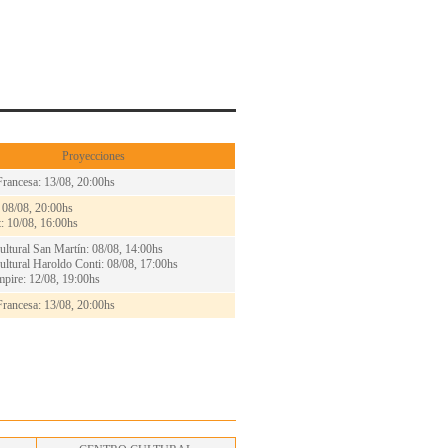
Proyecciones
Francesa:
13/08, 20:00hs
:
08/08, 20:00hs
t:
10/08, 16:00hs
ultural San Martín:
08/08, 14:00hs
ultural Haroldo Conti:
08/08, 17:00hs
mpire:
12/08, 19:00hs
Francesa:
13/08, 20:00hs