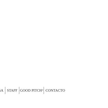
a la transformación social
SA
STAFF
GOOD PITCH²
CONTACTO