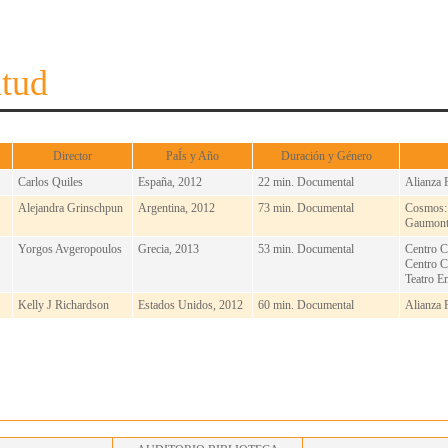
ntud
Director
PaÍs y Año
Duración y Género
Carlos Quiles
España, 2012
22 min. Documental
Alianza 
Alejandra Grinschpun
Argentina, 2012
73 min. Documental
Cosmos
Gaumon
Yorgos Avgeropoulos
Grecia, 2013
53 min. Documental
Centro C
Centro C
Teatro E
Kelly J Richardson
Estados Unidos, 2012
60 min. Documental
Alianza 