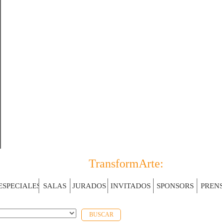
TransformArte:
El Arte par
ESPECIALES
SALAS
JURADOS
INVITADOS
SPONSORS
PREN